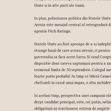
Unite si in alte parti ale lumii.
In plus, polarizarea politica din Statele Unit
Acesta este mesajul central al retrogradarii d
agentia Fitch Ratings.
Statele Unite au fost aproape de a-si indepli
strange banii de care aveau nevoie, ci pentr
guvernului sa faca acest lucru. Si cand Congr
dispozitie doar cateva saptamani pentru a aj
termenul limita de 30 septembrie. Colegul meu
foarte putin probabil. In timp ce liderii Cam
cheltuieli in cazul unui impas, o alta inchide
In acelasi timp, perspectiva unei campanii el
drept candidat principal, este, cel putin, neli
obligatiuni sa reactioneze extrem de negativ a