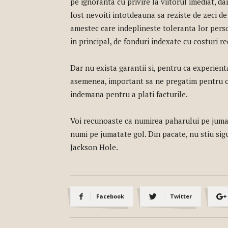
pe ignoranta cu privire la viitorul imediat, da
fost nevoiti intotdeauna sa reziste de zeci de a
amestec care indeplineste toleranta lor person
in principal, de fonduri indexate cu costuri r
Dar nu exista garantii si, pentru ca experient
asemenea, important sa ne pregatim pentru o
indemana pentru a plati facturile.
Voi recunoaste ca numirea paharului pe jumata
numi pe jumatate gol. Din pacate, nu stiu sigur
Jackson Hole.
Facebook
Twitter