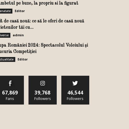
mbetul pe buze, la propriu si la figurat
Editor
anatate
t de casă nouă: ce să le oferi de casă nouă
ietenilor tăi cu...
admin
iverse
upa României 2024: Spectacolul Voleiului și
ucuria Competiției
Editor
ctualitate
67,869
39,768
46,544
Fans
Followers
Followers