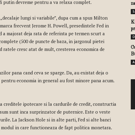
 fi putin devreme pentru a va relaxa complet.
za
S
„decalaje lungi si variabile”, dupa cum a spus Milton
Ki
marca frecvent Jerome H. Powell, presedintele Fed in
pr
Fed a majorat deja rata de referinta pe termen scurt a
D
complete (500 de puncte de baza, in jargonul pietei
C
d ratele cresc atat de mult, cresterea economica de
B
A
nzilor pana cand ceva se sparge. Da, au existat deja o
le pentru economia in general au fost minore pana acum.
a creditele ipotecare si la cardurile de credit, constructia
onsum sunt inca surprinzator de puternice. Este o veste
rile. La Jackson Hole si in alte parti, Fed si alte banci
la modul in care functioneaza de fapt politica monetara.