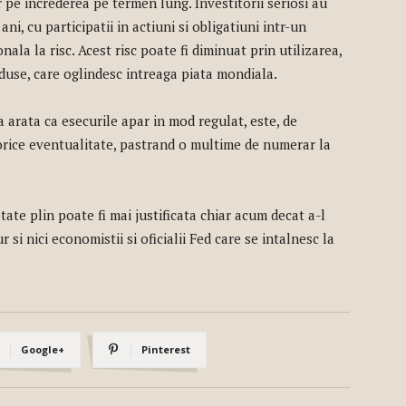
r pe increderea pe termen lung. Investitorii seriosi au
ni, cu participatii in actiuni si obligatiuni intr-un
ala la risc. Acest risc poate fi diminuat prin utilizarea,
eduse, care oglindesc intreaga piata mondiala.
a arata ca esecurile apar in mod regulat, este, de
rice eventualitate, pastrand o multime de numerar la
te plin poate fi mai justificata chiar acum decat a-l
 si nici economistii si oficialii Fed care se intalnesc la
Google+
Pinterest