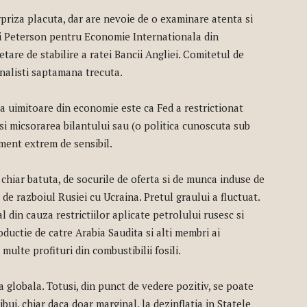
riza placuta, dar are nevoie de o examinare atenta si
ui Peterson pentru Economie Internationala din
are de stabilire a ratei Bancii Angliei. Comitetul de
urnalisti saptamana trecuta.
ea uimitoare din economie este ca Fed a restrictionat
 si micsorarea bilantului sau (o politica cunoscuta sub
ment extrem de sensibil.
chiar batuta, de socurile de oferta si de munca induse de
de razboiul Rusiei cu Ucraina. Pretul graului a fluctuat.
l din cauza restrictiilor aplicate petrolului rusesc si
ductie de catre Arabia Saudita si alti membri ai
ulte profituri din combustibilii fosili.
 globala. Totusi, din punct de vedere pozitiv, se poate
bui, chiar daca doar marginal, la dezinflatia in Statele