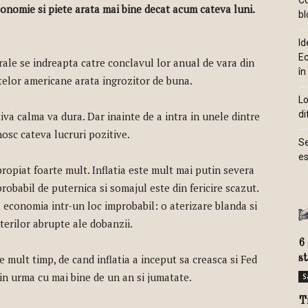
Co
onomie si piete arata mai bine decat acum cateva luni.
bl
Id
Ec
erale se indreapta catre conclavul lor anual de vara din
în
telor americane arata ingrozitor de buna.
Lo
di
iva calma va dura. Dar inainte de a intra in unele dintre
nosc cateva lucruri pozitive.
Se
es
propiat foarte mult. Inflatia este mult mai putin severa
obabil de puternica si somajul este din fericire scazut.
a economia intr-un loc improbabil: o aterizare blanda si
terilor abrupte ale dobanzii.
6
mult timp, de cand inflatia a inceput sa creasca si Fed
s
in urma cu mai bine de un an si jumatate.
S
T