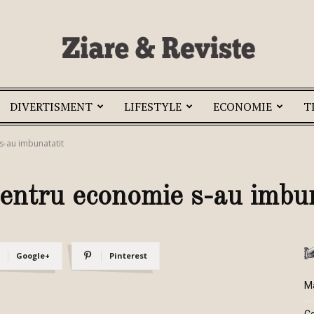
DIVERTISMENT
LIFESTYLE
ECONOMIE
T
Ziare
s-au imbunatatit
pentru economie s-au imbu
si
Google+
Pinterest
Ma
Reviste