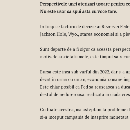
Perspectivele unei aterizari usoare pentru ec
Nu este usor sa spui asta cu voce tare.
In timp ce factorii de decizie ai Rezervei Fed
Jackson Hole, Wyo., starea economiei si a pie
Sunt departe de a fi sigur ca aceasta perspect
motivele anxietatii mele, este timpul sa recu
Bursa este inca sub varful din 2022, dar s-a a
decat in ​​urma cu un an, economia ramane impr
Este chiar posibil ca Fed sa reuseasca sa duc
destul de nedureroasa, realizata in ciuda cres
Cu toate acestea, ma asteptam la probleme de 
si-a inceput campania de inasprire monetara 