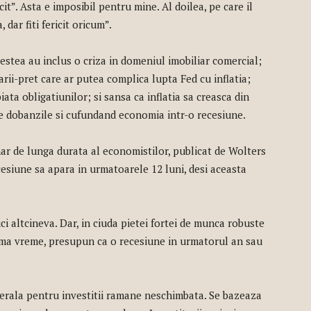
ricit”. Asta e imposibil pentru mine. Al doilea, pe care il
 dar fiti fericit oricum”.
estea au inclus o criza in domeniul imobiliar comercial;
arii-pret care ar putea complica lupta Fed cu inflatia;
iata obligatiunilor; si sansa ca inflatia sa creasca din
e dobanzile si cufundand economia intr-o recesiune.
ar de lunga durata al economistilor, publicat de Wolters
esiune sa apara in urmatoarele 12 luni, desi aceasta
i altcineva. Dar, in ciuda pietei fortei de munca robuste
ima vreme, presupun ca o recesiune in urmatorul an sau
enerala pentru investitii ramane neschimbata. Se bazeaza