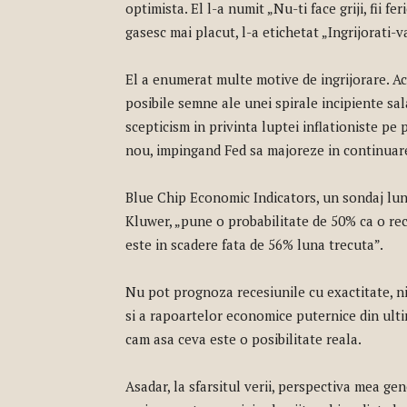
optimista. El l-a numit „Nu-ti face griji, fii fe
gasesc mai placut, l-a etichetat „Ingrijorati-va,
El a enumerat multe motive de ingrijorare. Ac
posibile semne ale unei spirale incipiente sal
scepticism in privinta luptei inflationiste pe p
nou, impingand Fed sa majoreze in continuar
Blue Chip Economic Indicators, un sondaj lun
Kluwer, „pune o probabilitate de 50% ca o rec
este in scadere fata de 56% luna trecuta”.
Nu pot prognoza recesiunile cu exactitate, nic
si a rapoartelor economice puternice din ult
cam asa ceva este o posibilitate reala.
Asadar, la sfarsitul verii, perspectiva mea g