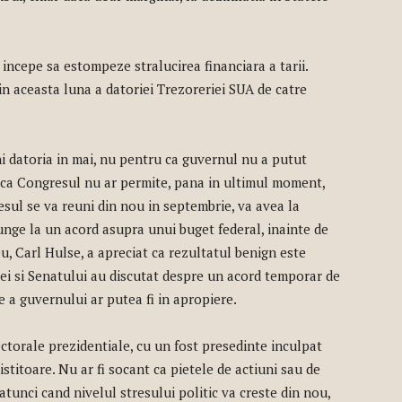
e incepe sa estompeze stralucirea financiara a tarii.
in aceasta luna a datoriei Trezoreriei SUA de catre
ni datoria in mai, nu pentru ca guvernul nu a putut
u ca Congresul nu ar permite, pana in ultimul moment,
esul se va reuni din nou in septembrie, va avea la
unge la un acord asupra unui buget federal, inainte de
, Carl Hulse, a apreciat ca rezultatul benign este
erei si Senatului au discutat despre un acord temporar de
re a guvernului ar putea fi in apropiere.
ectorale prezidentiale, cu un fost presedinte inculpat
nistitoare. Nu ar fi socant ca pietele de actiuni sau de
tunci cand nivelul stresului politic va creste din nou,