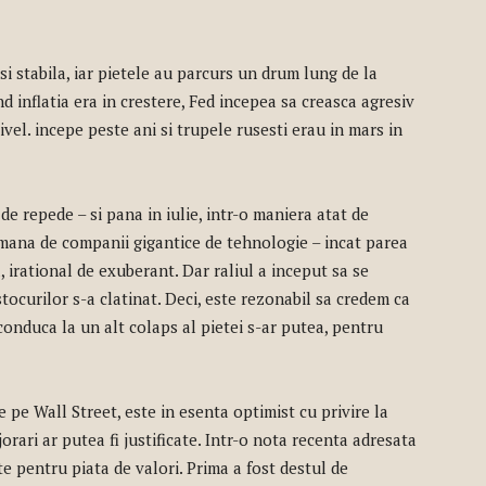
i stabila, iar pietele au parcurs un drum lung de la
d inflatia era in crestere, Fed incepea sa creasca agresiv
ivel. incepe peste ani si trupele rusesti erau in mars in
 de repede – si pana in iulie, intr-o maniera atat de
 mana de companii gigantice de tehnologie – incat parea
, irational de exuberant. Dar raliul a inceput sa se
stocurilor s-a clatinat. Deci, este rezonabil sa credem ca
conduca la un alt colaps al pietei s-ar putea, pentru
e Wall Street, este in esenta optimist cu privire la
orari ar putea fi justificate. Intr-o nota recenta adresata
ate pentru piata de valori. Prima a fost destul de