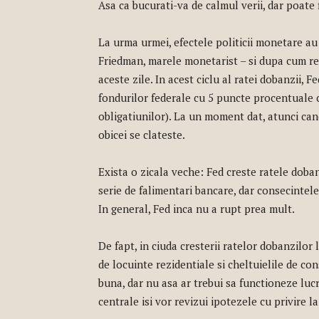
Asa ca bucurati-va de calmul verii, dar poate
La urma urmei, efectele politicii monetare au 
Friedman, marele monetarist – si dupa cum re
aceste zile. In acest ciclu al ratei dobanzii, 
fondurilor federale cu 5 puncte procentuale 
obligatiunilor). La un moment dat, atunci can
obicei se clateste.
Exista o zicala veche: Fed creste ratele doba
serie de falimentari bancare, dar consecinte
In general, Fed inca nu a rupt prea mult.
De fapt, in ciuda cresterii ratelor dobanzilor l
de locuinte rezidentiale si cheltuielile de c
buna, dar nu asa ar trebui sa functioneze lucru
centrale isi vor revizui ipotezele cu privire 