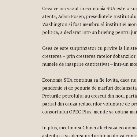
Ceea ce am vazut in economia SUA este o surp
atenta, Adam Posen, presedintele Institutul
Washington si fost membru al institutiei monet
politica, a declarat intr-un briefing pentru j
Ceea ce este surprinzator cu privire la linist
cresterea – prin cresterea ratelor dobanzilor
numele de inasprire cantitativa) – intr-un mo
Economia SUA continua sa fie lovita, daca nu 
pandemie si de penuria de marfuri declansata 
Preturile petrolului au crescut din nou, partia
partial din cauza reducerilor voluntare de pro
consortiului OPEC Plus, menite sa obtina mai m
In plus, incetinirea Chinei afecteaza economia
astepta ca scaderea preturilor acolo va contri