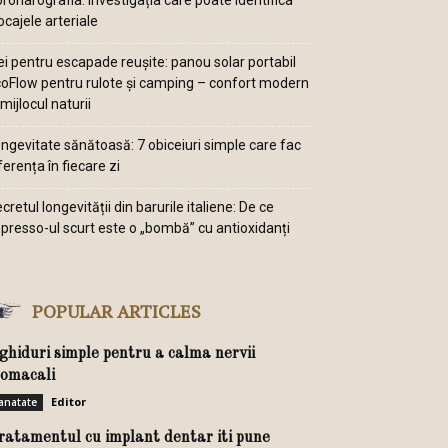
ronarografia: investigația care poate identifica
ocajele arteriale
ei pentru escapade reușite: panou solar portabil
oFlow pentru rulote și camping – confort modern
 mijlocul naturii
ngevitate sănătoasă: 7 obiceiuri simple care fac
ferența în fiecare zi
cretul longevității din barurile italiene: De ce
presso-ul scurt este o „bombă” cu antioxidanți
POPULAR ARTICLES
 ghiduri simple pentru a calma nervii
tomacali
Editor
anatate
ratamentul cu implant dentar iti pune