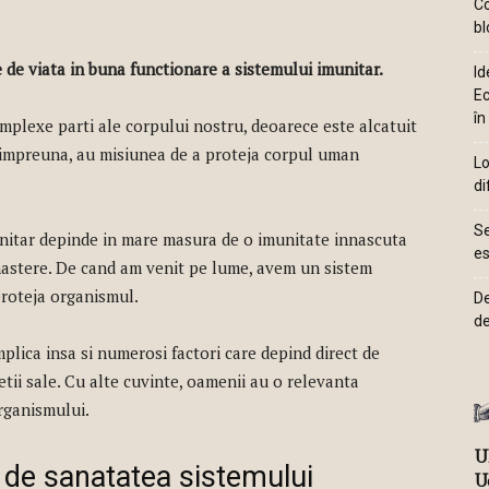
Co
bl
e de viata in buna functionare a sistemului imunitar.
Id
Ec
în
mplexe parti ale corpului nostru, deoarece este alcatuit
d impreuna, au misiunea de a proteja corpul uman
Lo
di
Se
nitar depinde in mare masura de o imunitate innascuta
es
 nastere. De cand am venit pe lume, avem un sistem
proteja organismul.
De
de
plica insa si numerosi factori care depind direct de
ii sale. Cu alte cuvinte, oamenii au o relevanta
rganismului.
Ul
a de sanatatea sistemului
U