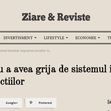
DIVERTISMENT
LIFESTYLE
ECONOMIE
T
Ziare
temul imunitar impotriva virusilor si...
u a avea grija de sistemul
si
ctiilor
Google+
Pinterest
Reviste