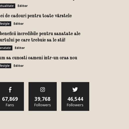
Editor
ctualitate
dei de cadouri pentru toate vârstele
Editor
ifestyle
beneficii incredibile pentru sanatate ale
urtului pe care trebuie sa le stii!
Editor
anatate
um sa cunosti oameni intr-un oras nou
Editor
ifestyle
67,869
39,768
46,544
Fans
Followers
Followers