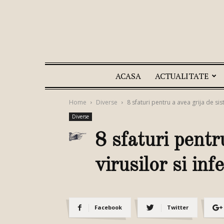
ACASA
ACTUALITATE
Home
Diverse
8 sfaturi pentru a avea grija de sis
Diverse
8 sfaturi pentr
virusilor si infe
Facebook
Twitter