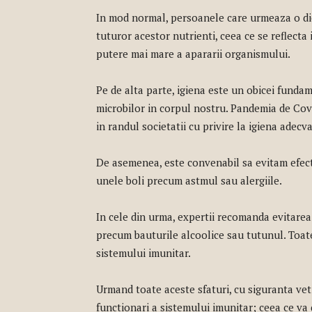
In mod normal, persoanele care urmeaza o die
tuturor acestor nutrienti, ceea ce se reflecta
putere mai mare a apararii organismului.
Pe de alta parte, igiena este un obicei funda
microbilor in corpul nostru. Pandemia de Cov
in randul societatii cu privire la igiena adecv
De asemenea, este convenabil sa evitam efecte
unele boli precum astmul sau alergiile.
In cele din urma, expertii recomanda evitare
precum bauturile alcoolice sau tutunul. Toat
sistemului imunitar.
Urmand toate aceste sfaturi, cu siguranta veti
functionari a sistemului imunitar; ceea ce va 