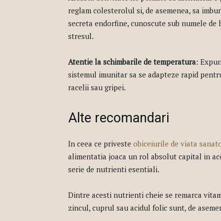
reglam colesterolul si, de asemenea, sa imbun
secreta endorfine, cunoscute sub numele de ho
stresul.
Atentie la schimbarile de temperatura
: Expun
sistemul imunitar sa se adapteze rapid pentru
racelii sau gripei.
Alte recomandari
In ceea ce priveste
obiceiurile de viata sanat
alimentatia joaca un rol absolut capital in ac
serie de nutrienti esentiali.
Dintre acesti nutrienti cheie se remarca vitam
zincul, cuprul sau acidul folic sunt, de asem