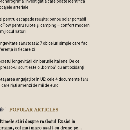
ronarografia: investigația care poate identifica
ocajele arteriale
ei pentru escapade reușite: panou solar portabil
oFlow pentru rulote și camping – confort modern
 mijlocul naturii
ngevitate sănătoasă: 7 obiceiuri simple care fac
ferența în fiecare zi
cretul longevității din barurile italiene: De ce
presso-ul scurt este o „bombă” cu antioxidanți
tașarea angajaților în UE: cele 4 documente fără
 care riști amenzi de mii de euro
POPULAR ARTICLES
timele stiri despre razboiul Rusiei in
craina, cel mai mare asalt cu drone pe...