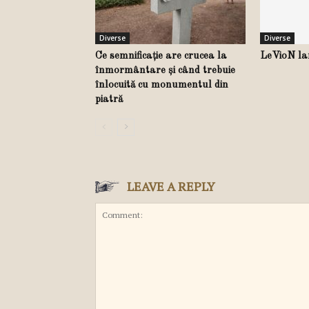
Diverse
Diverse
Ce semnificație are crucea la
LeVioN la
înmormântare și când trebuie
înlocuită cu monumentul din
piatră
LEAVE A REPLY