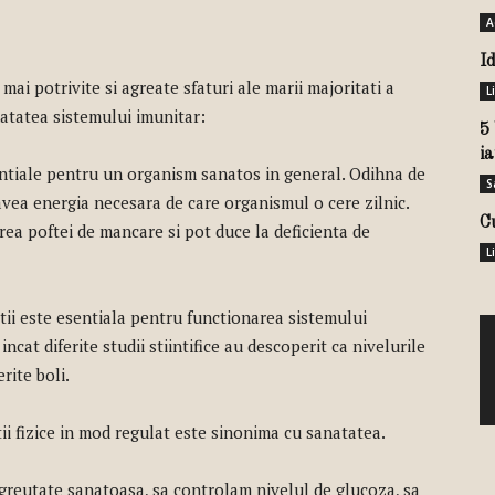
A
I
ai potrivite si agreate sfaturi ale marii majoritati a
L
natatea sistemului imunitar:
5 
ia
ntiale pentru un organism sanatos in general. Odihna de
S
avea energia necesara de care organismul o cere zilnic.
C
rea poftei de mancare si pot duce la deficienta de
L
tii este esentiala pentru functionarea sistemului
ncat diferite studii stiintifice au descoperit ca nivelurile
rite boli.
tii fizice in mod regulat este sinonima cu sanatatea.
greutate sanatoasa, sa controlam nivelul de glucoza, sa