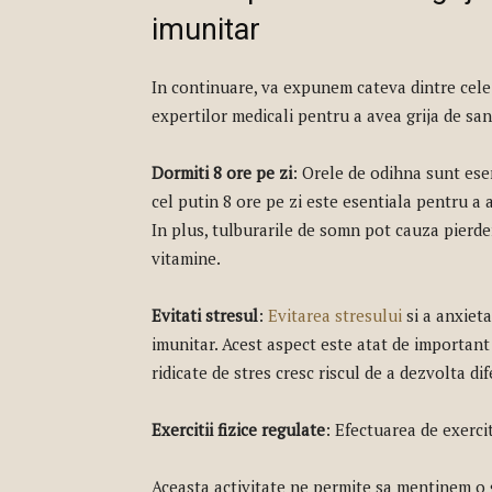
imunitar
In continuare, va expunem cateva dintre cele m
expertilor medicali pentru a avea grija de sa
Dormiti 8 ore pe zi
: Orele de odihna sunt ese
cel putin 8 ore pe zi este esentiala pentru a 
In plus, tulburarile de somn pot cauza pierde
vitamine.
Evitati stresul
:
Evitarea stresului
si a anxieta
imunitar. Acest aspect este atat de important i
ridicate de stres cresc riscul de a dezvolta dife
Exercitii fizice regulate
: Efectuarea de exerci
Aceasta activitate ne permite sa mentinem o 