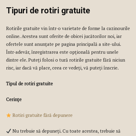
Tipuri de rotiri gratuite
Rotirile gratuite vin într-o varietate de forme la cazinourile
online. Acestea sunt oferite de obicei jucătorilor noi, iar
ofertele sunt anunțate pe pagina principală a site-ului.
Într-adevăr, înregistrarea este opțională pentru unele
dintre ele. Puteți folosi o tură rotirile gratuite fără niciun
risc, iar dacă vă place, ceea ce vedeți, vă puteți înscrie.
Tipul de rotiri gratuite
Cerințe
Rotiri gratuite fără depunere
Nu trebuie să depuneți. Cu toate acestea, trebuie să