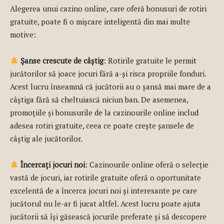
Alegerea unui cazino online, care oferă bonusuri de rotiri
gratuite, poate fi o mișcare inteligentă din mai multe
motive:
Șanse crescute de câștig
: Rotirile gratuite le permit
jucătorilor să joace jocuri fără a-și risca propriile fonduri.
Acest lucru înseamnă că jucătorii au o șansă mai mare de a
câștiga fără să cheltuiască niciun ban. De asemenea,
promoțiile și bonusurile de la cazinourile online includ
adesea rotiri gratuite, ceea ce poate crește șansele de
câștig ale jucătorilor.
Încercați jocuri noi
: Cazinourile online oferă o selecție
vastă de jocuri, iar rotirile gratuite oferă o oportunitate
excelentă de a încerca jocuri noi și interesante pe care
jucătorul nu le-ar fi jucat altfel. Acest lucru poate ajuta
jucătorii să își găsească jocurile preferate și să descopere