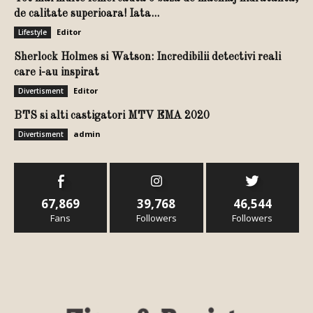
de calitate superioara! Iata...
Editor
Lifestyle
Sherlock Holmes si Watson: Incredibilii detectivi reali
care i-au inspirat
Editor
Divertisment
BTS si alti castigatori MTV EMA 2020
admin
Divertisment
67,869
39,768
46,544
Fans
Followers
Followers