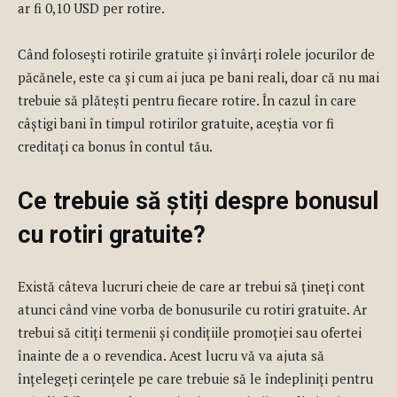
ar fi 0,10 USD per rotire.
Când folosești rotirile gratuite și învârți rolele jocurilor de
păcănele, este ca și cum ai juca pe bani reali, doar că nu mai
trebuie să plătești pentru fiecare rotire. În cazul în care
câștigi bani în timpul rotirilor gratuite, aceștia vor fi
creditați ca bonus în contul tău.
Ce trebuie să știți despre bonusul
cu rotiri gratuite?
Există câteva lucruri cheie de care ar trebui să țineți cont
atunci când vine vorba de bonusurile cu rotiri gratuite. Ar
trebui să citiți termenii și condițiile promoției sau ofertei
înainte de a o revendica. Acest lucru vă va ajuta să
înțelegeți cerințele pe care trebuie să le îndepliniți pentru