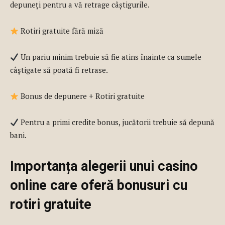
depuneți pentru a vă retrage câștigurile.
Rotiri gratuite fără miză
Un pariu minim trebuie să fie atins înainte ca sumele
câștigate să poată fi retrase.
Bonus de depunere + Rotiri gratuite
Pentru a primi credite bonus, jucătorii trebuie să depună
bani.
Importanța alegerii unui casino
online care oferă bonusuri cu
rotiri gratuite