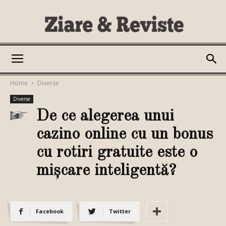
Ziare
Home
Diverse
Diverse
si
De ce alegerea unui
cazino online cu un bonus
cu rotiri gratuite este o
Reviste
mișcare inteligentă?
Facebook
Twitter