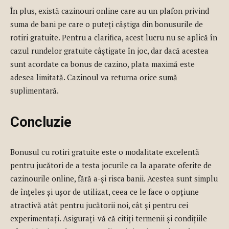
În plus, există cazinouri online care au un plafon privind
suma de bani pe care o puteți câștiga din bonusurile de
rotiri gratuite. Pentru a clarifica, acest lucru nu se aplică în
cazul rundelor gratuite câștigate în joc, dar dacă acestea
sunt acordate ca bonus de cazino, plata maximă este
adesea limitată. Cazinoul va returna orice sumă
suplimentară.
Concluzie
Bonusul cu rotiri gratuite este o modalitate excelentă
pentru jucători de a testa jocurile ca la aparate oferite de
cazinourile online, fără a-și risca banii. Acestea sunt simplu
de înțeles și ușor de utilizat, ceea ce le face o opțiune
atractivă atât pentru jucătorii noi, cât și pentru cei
experimentați. Asigurați-vă că citiți termenii și condițiile