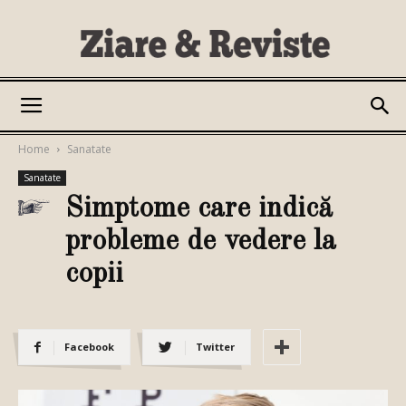
Ziare
Home
Sanatate
Sanatate
si
Simptome care indică
probleme de vedere la
copii
Reviste
Facebook
Twitter