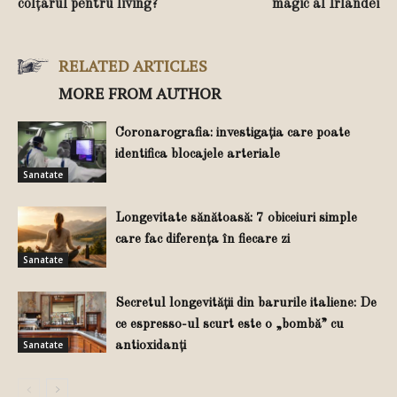
colțarul pentru living?
magic al Irlandei
RELATED ARTICLES
MORE FROM AUTHOR
Coronarografia: investigația care poate
identifica blocajele arteriale
Sanatate
Longevitate sănătoasă: 7 obiceiuri simple
care fac diferența în fiecare zi
Sanatate
Secretul longevității din barurile italiene: De
ce espresso-ul scurt este o „bombă” cu
Sanatate
antioxidanți