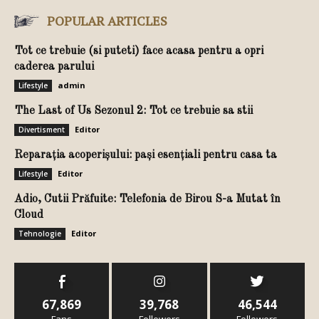
POPULAR ARTICLES
Tot ce trebuie (si puteti) face acasa pentru a opri
caderea parului
admin
Lifestyle
The Last of Us Sezonul 2: Tot ce trebuie sa stii
Editor
Divertisment
Reparația acoperișului: pași esențiali pentru casa ta
Editor
Lifestyle
Adio, Cutii Prăfuite: Telefonia de Birou S-a Mutat în
Cloud
Editor
Tehnologie
67,869
39,768
46,544
Fans
Followers
Followers