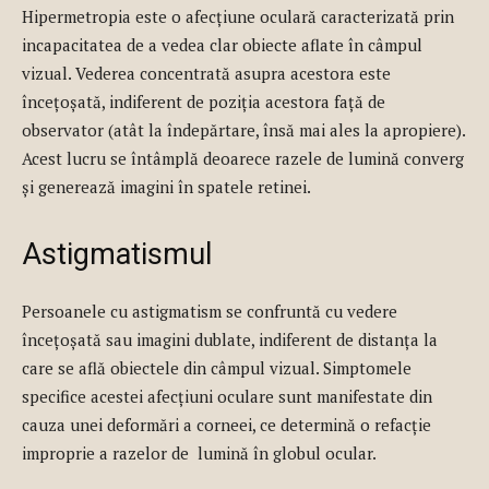
Hipermetropia este o afecțiune oculară caracterizată prin
incapacitatea de a vedea clar obiecte aflate în câmpul
vizual. Vederea concentrată asupra acestora este
încețoșată, indiferent de poziția acestora față de
observator (atât la îndepărtare, însă mai ales la apropiere).
Acest lucru se întâmplă deoarece razele de lumină converg
și generează imagini în spatele retinei.
Astigmatismul
Persoanele cu astigmatism se confruntă cu vedere
încețoșată sau imagini dublate, indiferent de distanța la
care se află obiectele din câmpul vizual. Simptomele
specifice acestei afecțiuni oculare sunt manifestate din
cauza unei deformări a corneei, ce determină o refacție
improprie a razelor de lumină în globul ocular.