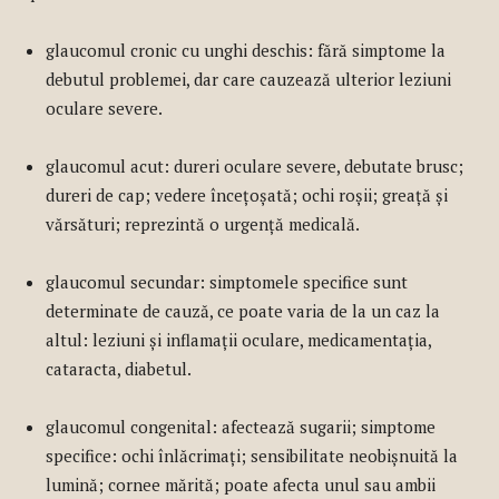
glaucomul cronic cu unghi deschis: fără simptome la
debutul problemei, dar care cauzează ulterior leziuni
oculare severe.
glaucomul acut: dureri oculare severe, debutate brusc;
dureri de cap; vedere încețoșată; ochi roșii; greață și
vărsături; reprezintă o urgență medicală.
glaucomul secundar: simptomele specifice sunt
determinate de cauză, ce poate varia de la un caz la
altul: leziuni și inflamații oculare, medicamentația,
cataracta, diabetul.
glaucomul congenital: afectează sugarii; simptome
specifice: ochi înlăcrimați; sensibilitate neobișnuită la
lumină; cornee mărită; poate afecta unul sau ambii