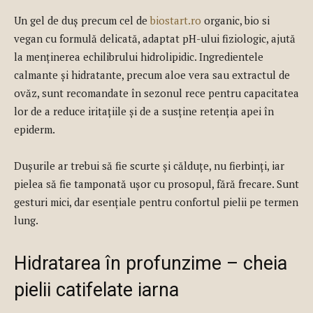
Un gel de duș precum cel de
biostart.ro
organic, bio si
vegan cu formulă delicată, adaptat pH-ului fiziologic, ajută
la menținerea echilibrului hidrolipidic. Ingredientele
calmante și hidratante, precum aloe vera sau extractul de
ovăz, sunt recomandate în sezonul rece pentru capacitatea
lor de a reduce iritațiile și de a susține retenția apei în
epiderm.
Dușurile ar trebui să fie scurte și călduțe, nu fierbinți, iar
pielea să fie tamponată ușor cu prosopul, fără frecare. Sunt
gesturi mici, dar esențiale pentru confortul pielii pe termen
lung.
Hidratarea în profunzime – cheia
pielii catifelate iarna