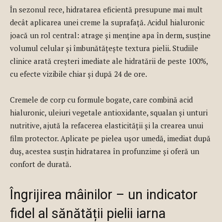
În sezonul rece, hidratarea eficientă presupune mai mult
decât aplicarea unei creme la suprafață. Acidul hialuronic
joacă un rol central: atrage și menține apa în derm, susține
volumul celular și îmbunătățește textura pielii. Studiile
clinice arată creșteri imediate ale hidratării de peste 100%,
cu efecte vizibile chiar și după 24 de ore.
Cremele de corp cu formule bogate, care combină acid
hialuronic, uleiuri vegetale antioxidante, squalan și unturi
nutritive, ajută la refacerea elasticității și la crearea unui
film protector. Aplicate pe pielea ușor umedă, imediat după
duș, acestea susțin hidratarea în profunzime și oferă un
confort de durată.
Îngrijirea mâinilor – un indicator
fidel al sănătății pielii iarna