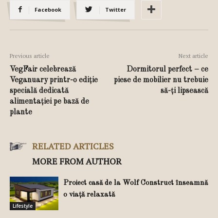
Facebook
Twitter
Previous article
Next article
VegFair celebrează
Dormitorul perfect – ce
Veganuary printr-o ediție
piese de mobilier nu trebuie
specială dedicată
să-ți lipsească
alimentației pe bază de
plante
RELATED ARTICLES
MORE FROM AUTHOR
Proiect casă de la Wolf Construct înseamnă
o viață relaxată
Lifestyle